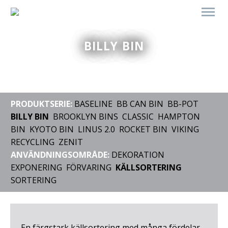
BILLY BIN
PRODUKTSERIE:
BASELINE
BB CAN BIN
BB-POT
BILLY BIN
BROOKLYN BINS
CLASSIC
HAMPTON
BIN
KYOTO BIN
LINUS 2.0
ROCKET BIN
VIKING
RECYCLING
ZENIT
ANVÄNDNINGSOMRÅDE:
DEKORATION
EXPONERING
FÖRVARING
KÄLLSORTERING
SORTERING
En färgstark källsortering med många fördelar.