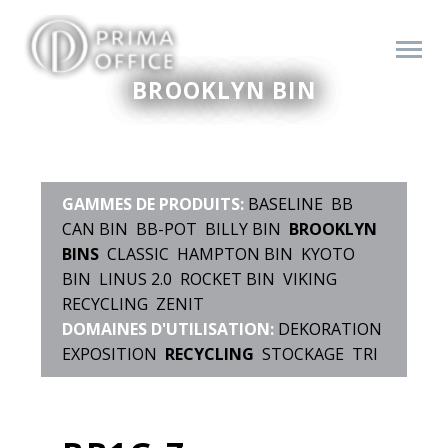
BROOKLYN BIN
GAMMES DE PRODUITS:
BASELINE
BB
CAN BIN
BB-POT
BILLY BIN
BROOKLYN
BINS
CLASSIC
HAMPTON BIN
KYOTO
BIN
LINUS 2.0
ROCKET BIN
VIKING
RECYCLING
ZENIT
DOMAINES D'UTILISATION:
DEKORATION
EXPOSITION
RECYCLING
STOCKAGE
TRI