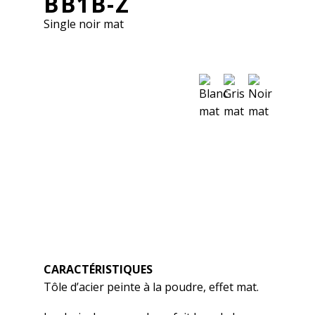
BB1B-Z
Svenska
Single noir mat
English
Français
CARACTÉRISTIQUES
Tôle d’acier peinte à la poudre, effet mat.