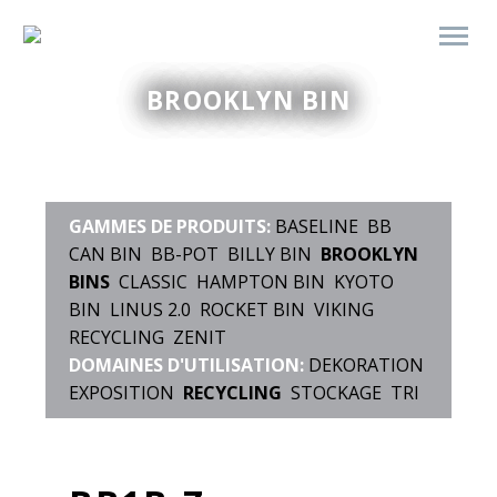
BROOKLYN BIN
GAMMES DE PRODUITS:
BASELINE
BB
CAN BIN
BB-POT
BILLY BIN
BROOKLYN
BINS
CLASSIC
HAMPTON BIN
KYOTO
BIN
LINUS 2.0
ROCKET BIN
VIKING
RECYCLING
ZENIT
DOMAINES D'UTILISATION:
DEKORATION
EXPOSITION
RECYCLING
STOCKAGE
TRI