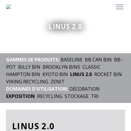
LINUS 2.0
GAMMES DE PRODUITS:
BASELINE
BB CAN BIN
BB-
POT
BILLY BIN
BROOKLYN BINS
CLASSIC
HAMPTON BIN
KYOTO BIN
LINUS 2.0
ROCKET BIN
VIKING RECYCLING
ZENIT
DOMAINES D'UTILISATION:
DÉCORATION
EXPOSITION
RECYCLING
STOCKAGE
TRI
LINUS 2.0