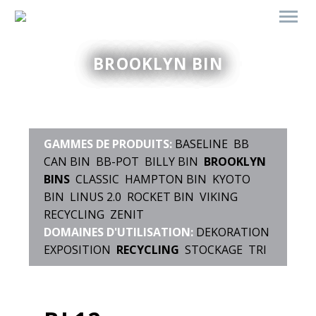
BROOKLYN BIN
GAMMES DE PRODUITS:
BASELINE
BB
CAN BIN
BB-POT
BILLY BIN
BROOKLYN
BINS
CLASSIC
HAMPTON BIN
KYOTO
BIN
LINUS 2.0
ROCKET BIN
VIKING
RECYCLING
ZENIT
DOMAINES D'UTILISATION:
DEKORATION
EXPOSITION
RECYCLING
STOCKAGE
TRI