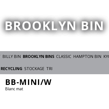
BROOKLYN BIN
T
BILLY BIN
BROOKLYN BINS
CLASSIC
HAMPTON BIN
KY
RECYCLING
STOCKAGE
TRI
BB-MINI/W
Blanc mat